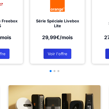
e Freebox
Série Spéciale Livebox
S
Lite
mois
29,99€/mois
2
ffre
Voir l'offre