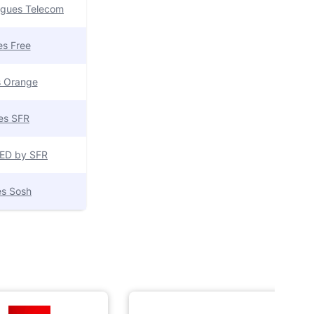
uygues Telecom
res Free
es Orange
res SFR
 RED by SFR
res Sosh