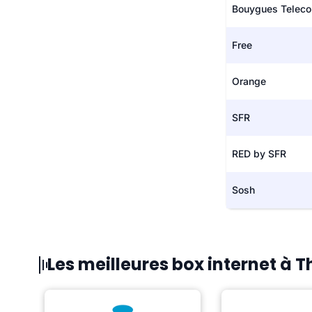
Bouygues Telec
Free
Orange
SFR
RED by SFR
Sosh
Les meilleures box internet à 