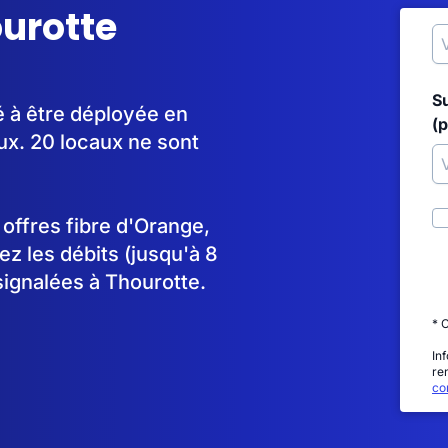
ourotte
S
é à être déployée en
(p
x. 20 locaux ne sont
s offres fibre d'Orange,
 les débits (jusqu'à 8
signalées à Thourotte.
* 
In
re
con