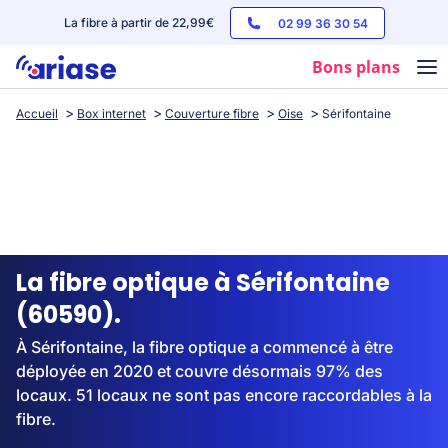
La fibre à partir de 22,99€
02 99 36 30 54
Bons plans
Accueil
Box internet
Couverture fibre
Oise
Sérifontaine
Box internet
Forfaits mobile
Téléphones
Streaming
La fibre optique à Sérifontaine
(60590).
À Sérifontaine, la fibre optique a commencé à être
déployée en 2020 et couvre désormais 97% des
locaux. 51 locaux ne sont pas encore raccordables à la
fibre.