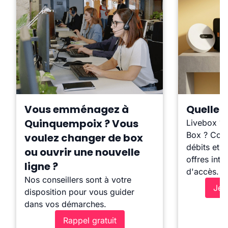
Vous emménagez à
Quelle b
Quinquempoix ? Vous
Livebox ?
Box ? Comp
voulez changer de box
débits et l
ou ouvrir une nouvelle
offres inte
ligne ?
d'accès.
Nos conseillers sont à votre
Je 
disposition pour vous guider
dans vos démarches.
Rappel gratuit