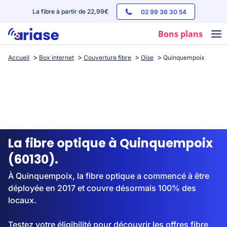
La fibre à partir de 22,99€
02 99 36 30 54
Bons plans
Accueil
Box internet
Couverture fibre
Oise
Quinquempoix
Box internet
Forfaits mobile
Téléphones
Streaming
La fibre optique à Quinquempoix
(60130).
À Quinquempoix, la fibre optique a commencé à être
déployée en 2017 et couvre désormais 100% des
locaux.
Testez votre éligibilité pour découvrir les offres fibre