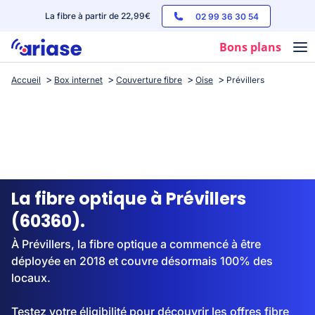
La fibre à partir de 22,99€
02 99 36 30 54
Bons plans
Accueil
Box internet
Couverture fibre
Oise
Prévillers
Box internet
Forfaits mobile
Téléphones
Streaming
La fibre optique à Prévillers
(60360).
À Prévillers, la fibre optique a commencé à être
déployée en 2018 et couvre désormais 100% des
locaux.
Testez votre éligibilité pour découvrir les offres fibre