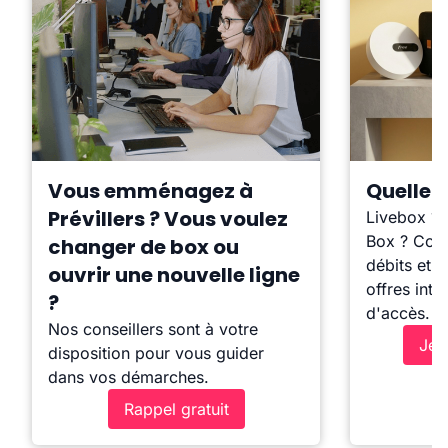
Vous emménagez à
Quelle b
Prévillers ? Vous voulez
Livebox ?
Box ? Comp
changer de box ou
débits et l
ouvrir une nouvelle ligne
offres inte
?
d'accès.
Nos conseillers sont à votre
Je 
disposition pour vous guider
dans vos démarches.
Rappel gratuit