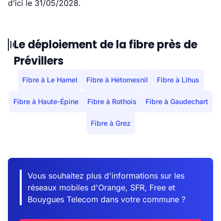
d’ici le 31/05/2028.
Le déploiement de la fibre près de
Prévillers
Fibre à Le Hamel
Fibre à Hétomesnil
Fibre à Lihus
Fibre à Haute-Épine
Fibre à Rothois
Fibre à Gaudechart
Fibre à Grez
Vous souhaitez plus d'informations sur les
réseaux mobiles d'Orange, SFR, Free et
Bouygues Telecom dans votre commune ?