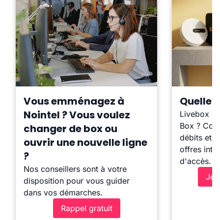
Vous emménagez à
Quelle b
Nointel ? Vous voulez
Livebox ?
Box ? Comp
changer de box ou
débits et l
ouvrir une nouvelle ligne
offres inte
?
d'accès.
Nos conseillers sont à votre
Je 
disposition pour vous guider
dans vos démarches.
Rappel gratuit