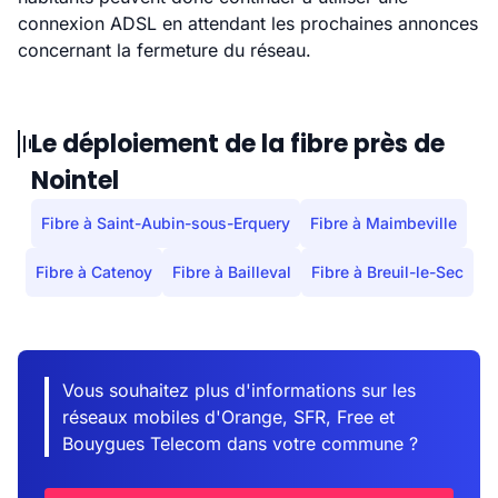
connexion ADSL en attendant les prochaines annonces
concernant la fermeture du réseau.
Le déploiement de la fibre près de
Nointel
Fibre à Saint-Aubin-sous-Erquery
Fibre à Maimbeville
Fibre à Catenoy
Fibre à Bailleval
Fibre à Breuil-le-Sec
Vous souhaitez plus d'informations sur les
réseaux mobiles d'Orange, SFR, Free et
Bouygues Telecom dans votre commune ?