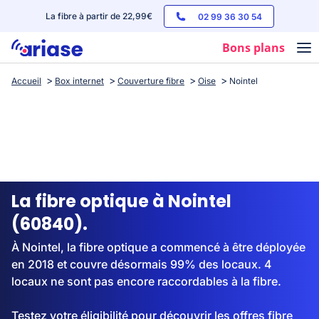
La fibre à partir de 22,99€
02 99 36 30 54
Bons plans
Accueil
Box internet
Couverture fibre
Oise
Nointel
Box internet
Forfaits mobile
Téléphones
Streaming
La fibre optique à Nointel
(60840).
À Nointel, la fibre optique a commencé à être déployée
en 2018 et couvre désormais 99% des locaux. 4
locaux ne sont pas encore raccordables à la fibre.
Testez votre éligibilité pour découvrir les offres fibre