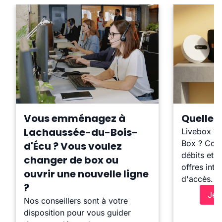
Vous emménagez à
Quelle b
Lachaussée-du-Bois-
Livebox ?
Box ? Comp
d'Écu ? Vous voulez
débits et l
changer de box ou
offres inte
ouvrir une nouvelle ligne
d'accès.
?
Je 
Nos conseillers sont à votre
disposition pour vous guider