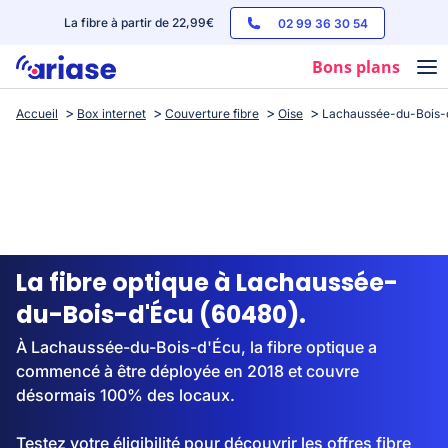
La fibre à partir de 22,99€
02 99 36 30 54
Bons plans
Accueil
Box internet
Couverture fibre
Oise
Lachaussée-du-Bois-
Box internet
Forfaits mobile
Téléphones
Streaming
La fibre optique à Lachaussée-
du-Bois-d'Écu (60480).
À Lachaussée-du-Bois-d'Écu, la fibre optique a
commencé à être déployée en 2018 et couvre
désormais 100% des locaux.
Testez votre éligibilité pour découvrir les offres fibre