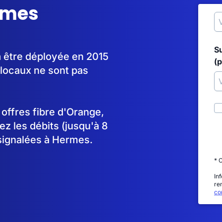
ermes
S
 être déployée en 2015
(p
locaux ne sont pas
s offres fibre d'Orange,
 les débits (jusqu'à 8
 signalées à Hermes.
* 
In
re
con