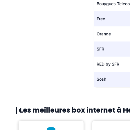
Bouygues Telec
Free
Orange
SFR
RED by SFR
Sosh
Les meilleures box internet à 