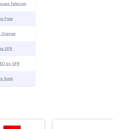
uygues Telecom
res Free
es Orange
res SFR
 RED by SFR
res Sosh