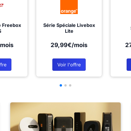
e Freebox
Série Spéciale Livebox
S
Lite
mois
29,99€/mois
2
ffre
Voir l'offre