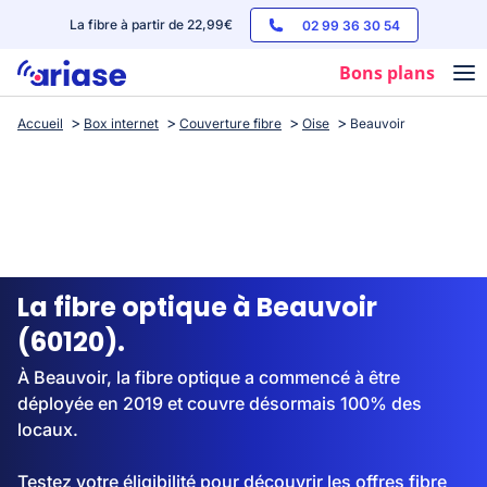
La fibre à partir de 22,99€
02 99 36 30 54
Bons plans
Accueil
Box internet
Couverture fibre
Oise
Beauvoir
Box internet
Forfaits mobile
Téléphones
Streaming
La fibre optique à Beauvoir
(60120).
À Beauvoir, la fibre optique a commencé à être
déployée en 2019 et couvre désormais 100% des
locaux.
Testez votre éligibilité pour découvrir les offres fibre