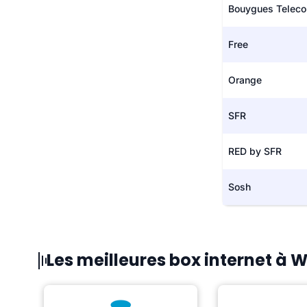
Bouygues Telec
Free
Orange
SFR
RED by SFR
Sosh
Les meilleures box internet à 