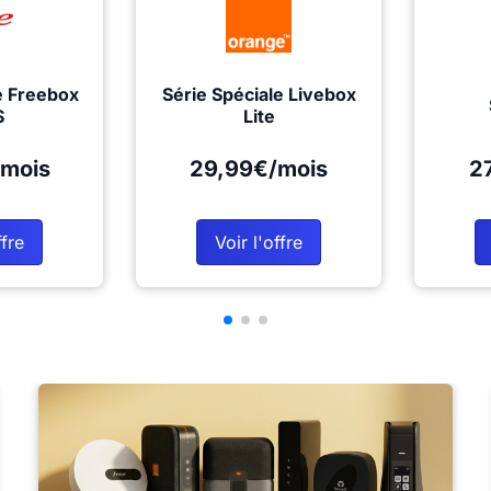
e Freebox
Série Spéciale Livebox
S
Lite
mois
29,99€/mois
2
ffre
Voir l'offre