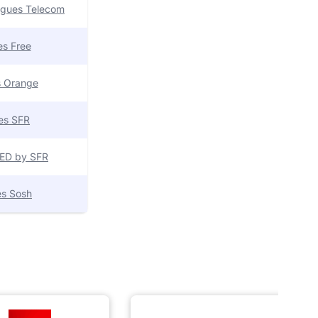
uygues Telecom
res Free
es Orange
res SFR
 RED by SFR
res Sosh