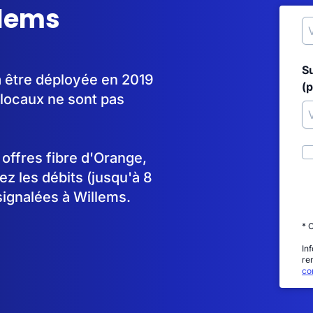
llems
S
à être déployée en 2019
(p
locaux ne sont pas
s offres fibre d'Orange,
 les débits (jusqu'à 8
signalées à Willems.
* 
In
re
con