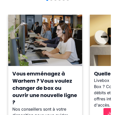
Vous emménagez à
Quelle b
Warhem ? Vous voulez
Livebox ?
Box ? Comp
changer de box ou
débits et l
ouvrir une nouvelle ligne
offres inte
?
d'accès.
Nos conseillers sont à votre
Je 