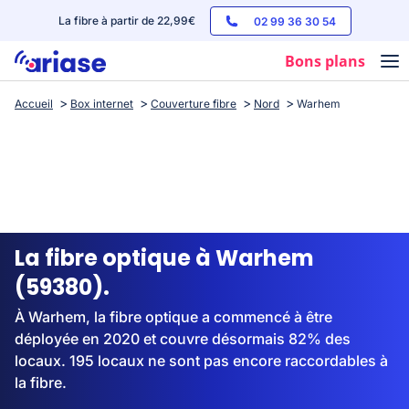
La fibre à partir de 22,99€
02 99 36 30 54
Bons plans
Accueil
Box internet
Couverture fibre
Nord
Warhem
Box internet
Forfaits mobile
Téléphones
Streaming
La fibre optique à Warhem
(59380).
À Warhem, la fibre optique a commencé à être
déployée en 2020 et couvre désormais 82% des
locaux. 195 locaux ne sont pas encore raccordables à
la fibre.