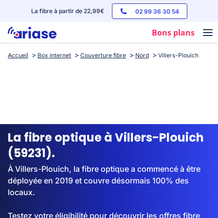
La fibre à partir de 22,99€
02 99 36 30 54
Bons plans
Accueil
Box internet
Couverture fibre
Nord
Villers-Plouich
Box internet
Forfaits mobile
Téléphones
Streaming
La fibre optique à Villers-Plouich
(59231).
À Villers-Plouich, la fibre optique a commencé à être
déployée en 2019 et couvre désormais 100% des
locaux.
Testez votre éligibilité pour découvrir les offres fibre