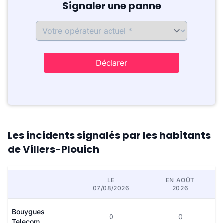
Signaler une panne
Déclarer
Les incidents signalés par les habitants
de Villers-Plouich
LE
EN AOÛT
07/08/2026
2026
Bouygues
0
0
Telecom