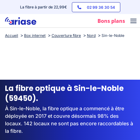
La fibre à partir de 22,99€
02 99 36 30 54
Bons plans
Accueil
Box internet
Couverture fibre
Nord
Sin-le-Noble
Box internet
Forfaits mobile
Téléphones
Streaming
La fibre optique à Sin-le-Noble
(59450).
À Sin-le-Noble, la fibre optique a commencé à être
déployée en 2017 et couvre désormais 98% des
locaux. 142 locaux ne sont pas encore raccordables à
la fibre.