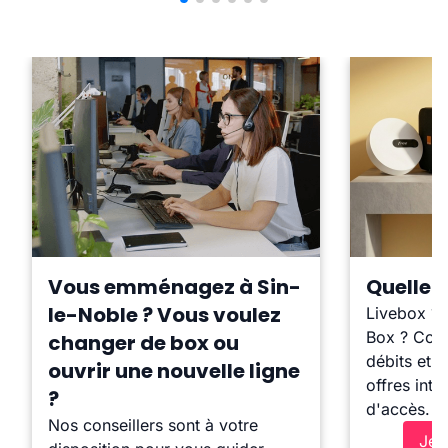
Vous emménagez à Sin-
Quelle b
le-Noble ? Vous voulez
Livebox ?
Box ? Comp
changer de box ou
débits et l
ouvrir une nouvelle ligne
offres inte
?
d'accès.
Nos conseillers sont à votre
Je 