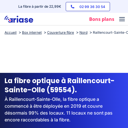
La fibre à partir de 22,99€
02 99 36 30 54
Bons plans
Accueil
Box internet
Couverture fibre
Nord
Raillencourt-Sainte-O
Box internet
Forfaits mobile
Téléphones
Streaming
La fibre optique à Raillencourt-
Sainte-Olle (59554).
À Raillencourt-Sainte-Olle, la fibre optique a
commencé à être déployée en 2019 et couvre
désormais 99% des locaux. 11 locaux ne sont pas
encore raccordables à la fibre.