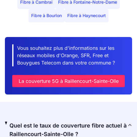
Fibre à Cambrai
Fibre à Fontaine-Notre-Dame
Fibre à Bourlon
Fibre à Haynecourt
Vous souhaitez plus d'informations sur les
réseaux mobiles d'Orange, SFR, Free et
Bouygues Telecom dans votre commune ?
La couverture 5G à Raillencourt-Sainte-Olle
Quel est le taux de couverture fibre actuel à
Raillencourt-Sainte-Olle ?