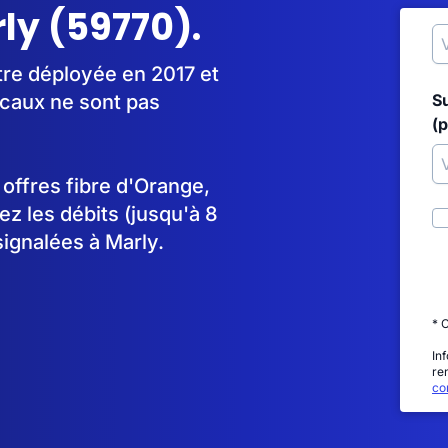
rly (59770).
tre déployée en 2017 et
caux ne sont pas
S
(p
s offres fibre d'Orange,
 les débits (jusqu'à 8
signalées à Marly.
* 
In
re
con