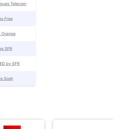
uygues Telecom
res Free
es Orange
res SFR
 RED by SFR
res Sosh