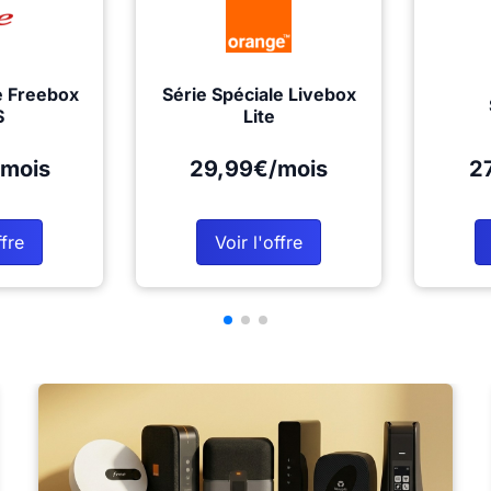
e Freebox
Série Spéciale Livebox
S
Lite
mois
29,99€/mois
2
ffre
Voir l'offre