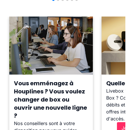
Vous emménagez à
Quelle b
Houplines ? Vous voulez
Livebox ?
Box ? Comp
changer de box ou
débits et l
ouvrir une nouvelle ligne
offres inte
?
d'accès.
Nos conseillers sont à votre
Je 