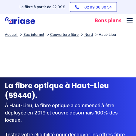
La fibre à partir de 22,99€
02 99 36 30 54
Bons plans
Accueil
Box internet
Couverture fibre
Nord
Haut-Lieu
Box internet
Forfaits mobile
Téléphones
Streaming
La fibre optique à Haut-Lieu
(59440).
À Haut-Lieu, la fibre optique a commencé à être
déployée en 2019 et couvre désormais 100% des
locaux.
Testez votre éligibilité pour découvrir les offres fibre