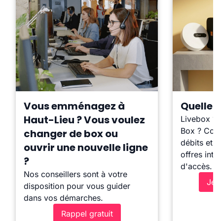
Vous emménagez à
Quelle b
Haut-Lieu ? Vous voulez
Livebox ?
Box ? Comp
changer de box ou
débits et l
ouvrir une nouvelle ligne
offres inte
?
d'accès.
Nos conseillers sont à votre
Je 
disposition pour vous guider
dans vos démarches.
Rappel gratuit