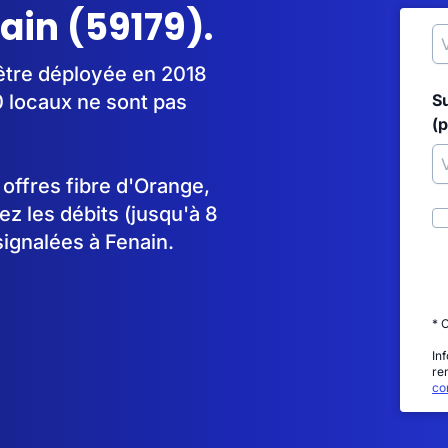
ain (59179).
 être déployée en 2018
 locaux ne sont pas
S
(p
s offres fibre d'Orange,
 les débits (jusqu'à 8
signalées à Fenain.
* 
In
re
con