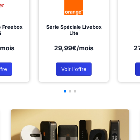
e Freebox
Série Spéciale Livebox
S
Lite
mois
29,99€/mois
2
ffre
Voir l'offre