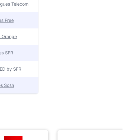
uygues Telecom
res Free
es Orange
res SFR
 RED by SFR
res Sosh