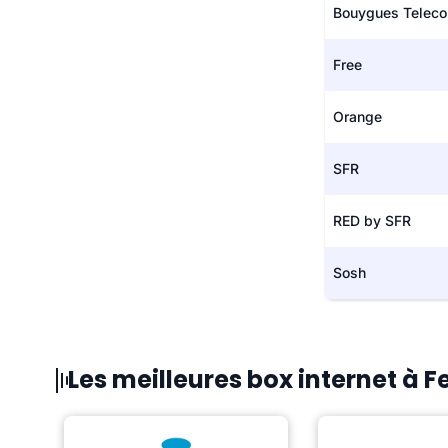
Bouygues Telec
Free
Orange
SFR
RED by SFR
Sosh
Les meilleures box internet à F