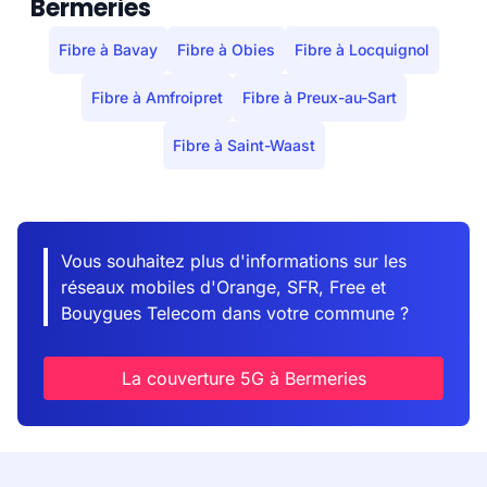
Bermeries
Fibre à Bavay
Fibre à Obies
Fibre à Locquignol
Fibre à Amfroipret
Fibre à Preux-au-Sart
Fibre à Saint-Waast
Vous souhaitez plus d'informations sur les
réseaux mobiles d'Orange, SFR, Free et
Bouygues Telecom dans votre commune ?
La couverture 5G à Bermeries