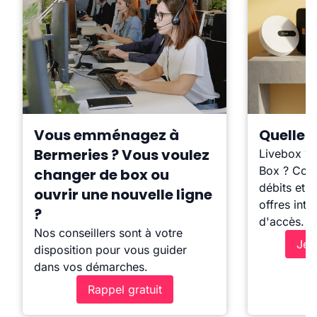
Vous emménagez à
Quelle b
Bermeries ? Vous voulez
Livebox ?
Box ? Comp
changer de box ou
débits et l
ouvrir une nouvelle ligne
offres inte
?
d'accès.
Nos conseillers sont à votre
Je 
disposition pour vous guider
dans vos démarches.
Rappel gratuit