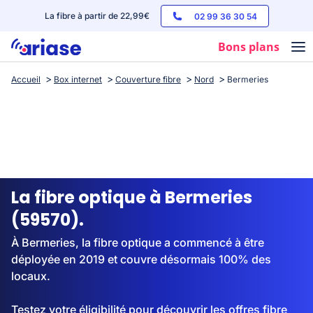
La fibre à partir de 22,99€
02 99 36 30 54
Bons plans
Accueil
Box internet
Couverture fibre
Nord
Bermeries
Box internet
Forfaits mobile
Téléphones
Streaming
La fibre optique à Bermeries
(59570).
À Bermeries, la fibre optique a commencé à être
déployée en 2019 et couvre désormais 100% des
locaux.
Testez votre éligibilité pour découvrir les offres fibre