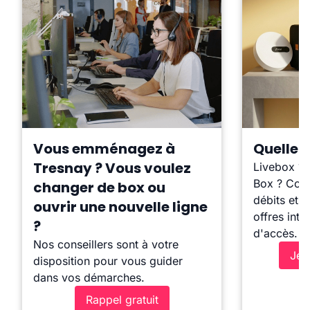
Vous emménagez à
Quelle b
Tresnay ? Vous voulez
Livebox ?
Box ? Comp
changer de box ou
débits et l
ouvrir une nouvelle ligne
offres inte
?
d'accès.
Nos conseillers sont à votre
Je 
disposition pour vous guider
dans vos démarches.
Rappel gratuit