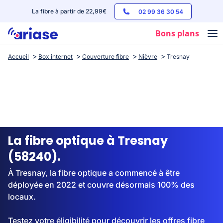
La fibre à partir de 22,99€
02 99 36 30 54
Bons plans
Accueil
Box internet
Couverture fibre
Nièvre
Tresnay
Box internet
Forfaits mobile
Téléphones
Streaming
La fibre optique à Tresnay
(58240).
À Tresnay, la fibre optique a commencé à être
déployée en 2022 et couvre désormais 100% des
locaux.
Testez votre éligibilité pour découvrir les offres fibre