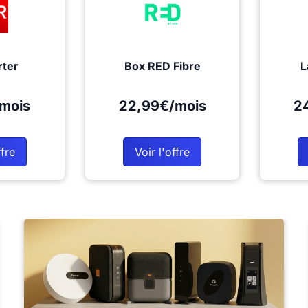
rter
Box RED Fibre
L
mois
22,99€/mois
2
ffre
Voir l'offre