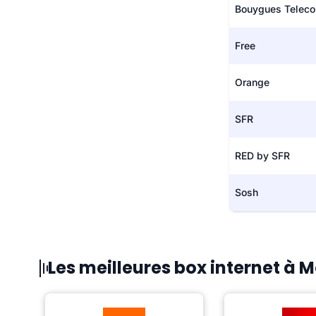
Bouygues Telec
Free
Orange
SFR
RED by SFR
Sosh
Les meilleures box internet à 