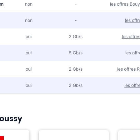
om
non
-
les offres Bo
non
-
les off
oui
2 Gb/s
les offr
oui
8 Gb/s
les off
oui
2 Gb/s
les offres
oui
2 Gb/s
les off
Moussy