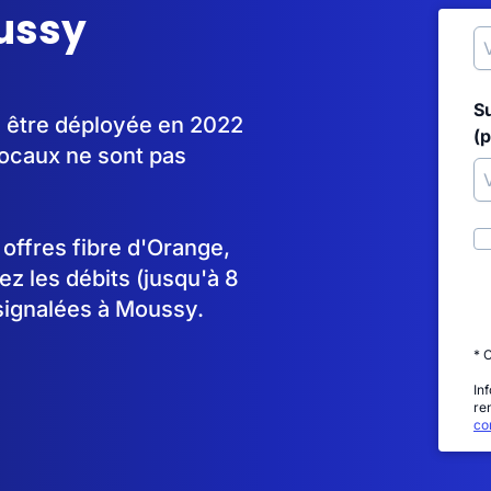
oussy
S
à être déployée en 2022
(p
ocaux ne sont pas
s offres fibre d'Orange,
 les débits (jusqu'à 8
signalées à Moussy.
* 
In
re
con