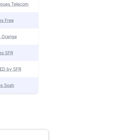
uygues Telecom
res Free
es Orange
res SFR
 RED by SFR
res Sosh