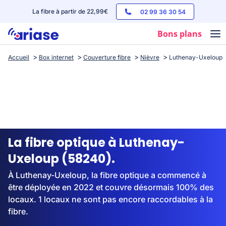
La fibre à partir de 22,99€
02 99 36 30 54
Bons plans
Accueil
Box internet
Couverture fibre
Nièvre
Luthenay-Uxeloup
Box internet
Forfaits mobile
Téléphones
Streaming
La fibre optique à Luthenay-
Uxeloup (58240).
À Luthenay-Uxeloup, la fibre optique a commencé à
être déployée en 2022 et couvre désormais 100% des
locaux. 1 locaux ne sont pas encore raccordables à la
fibre.