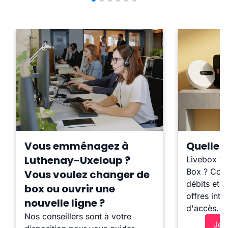
Vous emménagez à
Quelle b
Luthenay-Uxeloup ?
Livebox ?
Box ? Comp
Vous voulez changer de
débits et l
box ou ouvrir une
offres inte
nouvelle ligne ?
d'accès.
Nos conseillers sont à votre
Je 