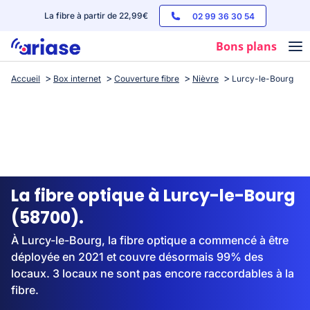
La fibre à partir de 22,99€
02 99 36 30 54
Bons plans
Accueil
Box internet
Couverture fibre
Nièvre
Lurcy-le-Bourg
Box internet
Forfaits mobile
Téléphones
Streaming
La fibre optique à Lurcy-le-Bourg
(58700).
À Lurcy-le-Bourg, la fibre optique a commencé à être
déployée en 2021 et couvre désormais 99% des
locaux. 3 locaux ne sont pas encore raccordables à la
fibre.