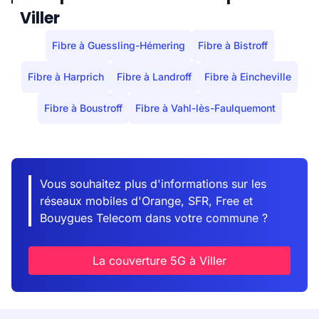
Viller
Fibre à Guessling-Hémering
Fibre à Bistroff
Fibre à Harprich
Fibre à Landroff
Fibre à Eincheville
Fibre à Boustroff
Fibre à Vahl-lès-Faulquemont
Vous souhaitez plus d'informations sur les
réseaux mobiles d'Orange, SFR, Free et
Bouygues Telecom dans votre commune ?
La couverture 5G à Viller