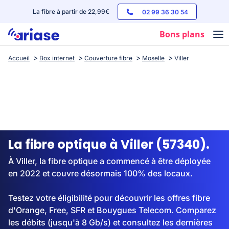
La fibre à partir de 22,99€
02 99 36 30 54
Bons plans
Accueil
Box internet
Couverture fibre
Moselle
Viller
Box internet
Forfaits mobile
Téléphones
Streaming
La fibre optique à Viller (57340).
À Viller, la fibre optique a commencé à être déployée
en 2022 et couvre désormais 100% des locaux.
Testez votre éligibilité pour découvrir les offres fibre
d'Orange, Free, SFR et Bouygues Telecom. Comparez
les débits (jusqu'à 8 Gb/s) et consultez les dernières