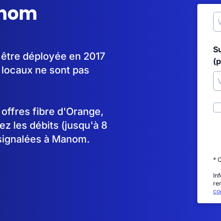
anom
S
 être déployée en 2017
(p
 locaux ne sont pas
s offres fibre d'Orange,
 les débits (jusqu'à 8
 signalées à Manom.
* 
In
re
con