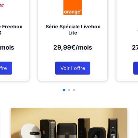
e Freebox
Série Spéciale Livebox
S
Lite
mois
29,99€/mois
2
ffre
Voir l'offre