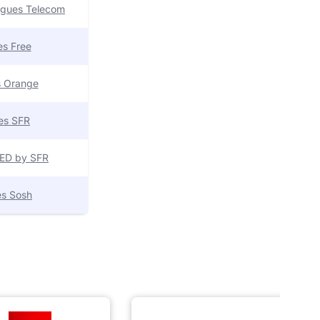
uygues Telecom
res Free
es Orange
res SFR
 RED by SFR
res Sosh