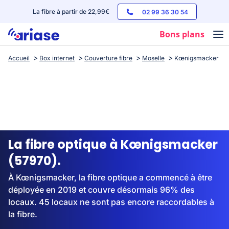
La fibre à partir de 22,99€
02 99 36 30 54
Bons plans
Accueil
Box internet
Couverture fibre
Moselle
Kœnigsmacker
Box internet
Forfaits mobile
Téléphones
Streaming
La fibre optique à Kœnigsmacker
(57970).
À Kœnigsmacker, la fibre optique a commencé à être
déployée en 2019 et couvre désormais 96% des
locaux. 45 locaux ne sont pas encore raccordables à
la fibre.