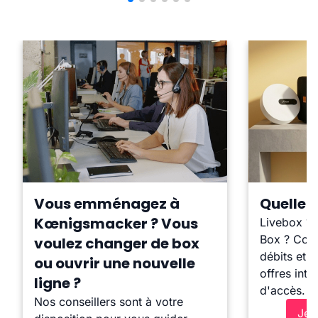
Vous emménagez à
Quelle b
Kœnigsmacker ? Vous
Livebox ?
Box ? Comp
voulez changer de box
débits et l
ou ouvrir une nouvelle
offres inte
ligne ?
d'accès.
Nos conseillers sont à votre
Je 