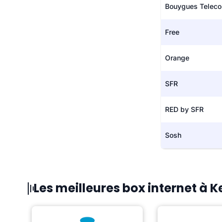
Bouygues Telec
Free
Orange
SFR
RED by SFR
Sosh
Les meilleures box internet à 