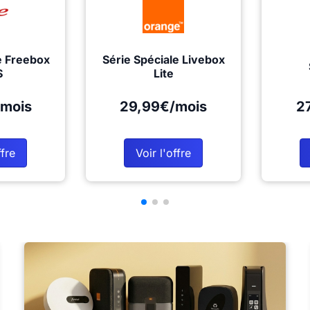
e Freebox
Série Spéciale Livebox
S
Lite
mois
29,99€/mois
2
ffre
Voir l'offre