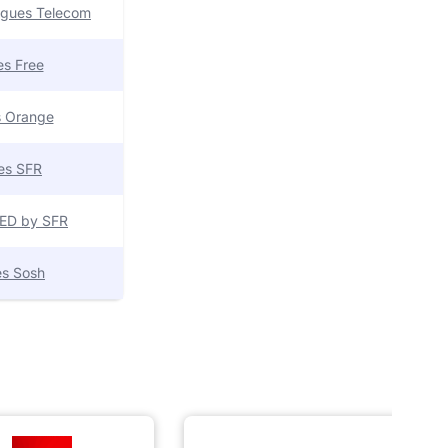
uygues Telecom
res Free
es Orange
res SFR
 RED by SFR
res Sosh