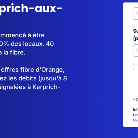
rprich-aux-
S
commencé à être
(p
0% des locaux. 40
la fibre.
s offres fibre d'Orange,
 les débits (jusqu'à 8
signalées à Kerprich-
* 
In
re
con