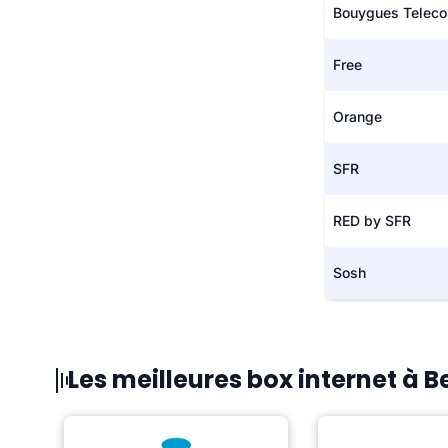
Bouygues Telec
Free
Orange
SFR
RED by SFR
Sosh
Les meilleures box internet à 