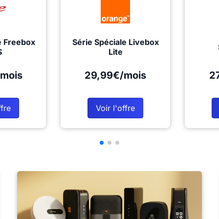
e Freebox
Série Spéciale Livebox
S
Lite
mois
29,99€/mois
2
ffre
Voir l'offre