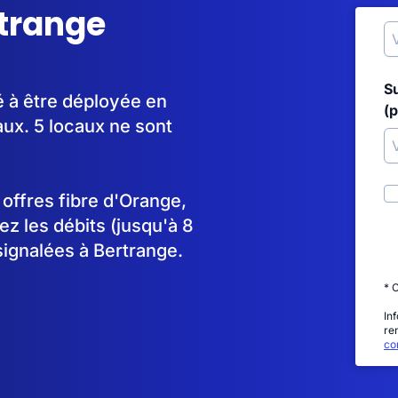
rtrange
S
é à être déployée en
(p
ux. 5 locaux ne sont
s offres fibre d'Orange,
 les débits (jusqu'à 8
signalées à Bertrange.
* 
In
re
con