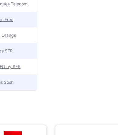
uygues Telecom
res Free
es Orange
res SFR
 RED by SFR
res Sosh