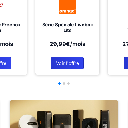
e Freebox
Série Spéciale Livebox
S
Lite
mois
29,99€/mois
2
ffre
Voir l'offre