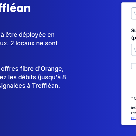
ffléan
S
 à être déployée en
(p
x. 2 locaux ne sont
s offres fibre d'Orange,
 les débits (jusqu'à 8
ignalées à Treffléan.
* 
In
re
con