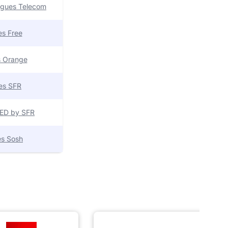
uygues Telecom
res Free
es Orange
res SFR
 RED by SFR
res Sosh