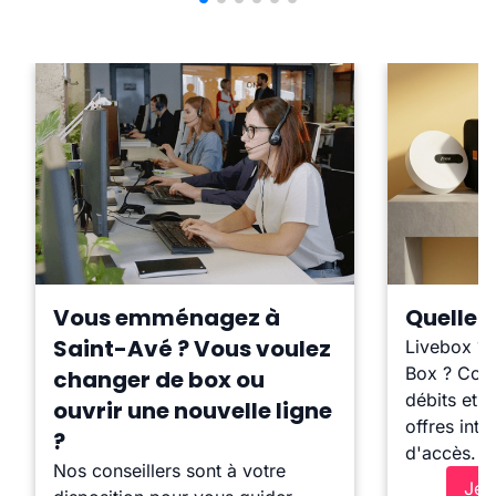
Vous emménagez à
Quelle b
Saint-Avé ? Vous voulez
Livebox ?
Box ? Comp
changer de box ou
débits et l
ouvrir une nouvelle ligne
offres inte
?
d'accès.
Nos conseillers sont à votre
Je 