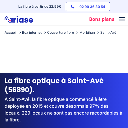
La fibre à partir de 22,99€
02 99 36 30 54
Bons plans
Accueil
Box internet
Couverture fibre
Morbihan
Saint-Avé
Box internet
Forfaits mobile
Téléphones
Streaming
La fibre optique à Saint-Avé
(56890).
À Saint-Avé, la fibre optique a commencé à être
déployée en 2015 et couvre désormais 97% des
locaux. 229 locaux ne sont pas encore raccordables à
la fibre.