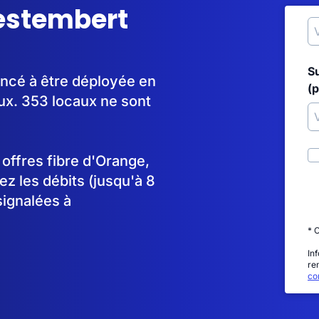
uestembert
S
ncé à être déployée en
(p
x. 353 locaux ne sont
s offres fibre d'Orange,
 les débits (jusqu'à 8
signalées à
* 
In
re
con