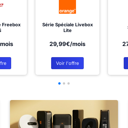
e Freebox
Série Spéciale Livebox
S
Lite
mois
29,99€/mois
2
ffre
Voir l'offre