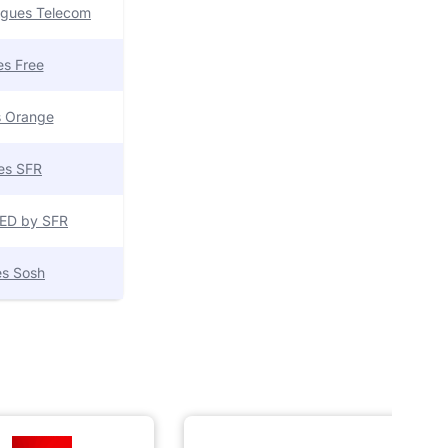
uygues Telecom
res Free
es Orange
res SFR
 RED by SFR
res Sosh