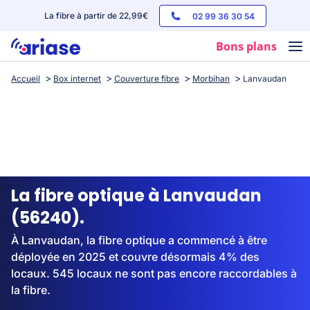
La fibre à partir de 22,99€
02 99 36 30 54
Bons plans
Accueil
Box internet
Couverture fibre
Morbihan
Lanvaudan
Box internet
Forfaits mobile
Téléphones
Streaming
La fibre optique à Lanvaudan
(56240).
À Lanvaudan, la fibre optique a commencé à être
déployée en 2025 et couvre désormais 4% des
locaux. 545 locaux ne sont pas encore raccordables à
la fibre.