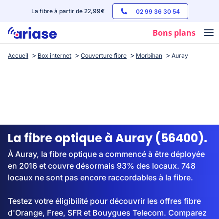
La fibre à partir de 22,99€
02 99 36 30 54
Bons plans
Accueil
Box internet
Couverture fibre
Morbihan
Auray
Box internet
Forfaits mobile
Téléphones
Streaming
La fibre optique à Auray (56400).
À Auray, la fibre optique a commencé à être déployée
en 2016 et couvre désormais 93% des locaux. 748
locaux ne sont pas encore raccordables à la fibre.
Testez votre éligibilité pour découvrir les offres fibre
d'Orange, Free, SFR et Bouygues Telecom. Comparez