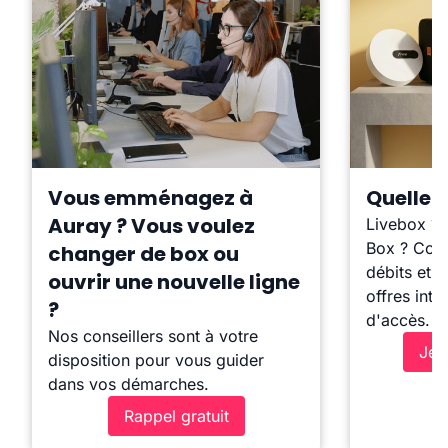
Vous emménagez à
Quelle b
Auray ? Vous voulez
Livebox ?
Box ? Comp
changer de box ou
débits et l
ouvrir une nouvelle ligne
offres inte
?
d'accès.
Nos conseillers sont à votre
Je 
disposition pour vous guider
dans vos démarches.
Rappel gratuit