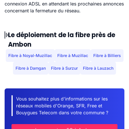
connexion ADSL en attendant les prochaines annonces
concernant la fermeture du réseau.
Le déploiement de la fibre près de
Ambon
Fibre à Noyal-Muzillac
Fibre à Muzillac
Fibre à Billiers
Fibre à Damgan
Fibre à Surzur
Fibre à Lauzach
Vous souhaitez plus d'informations sur les
réseaux mobiles d'Orange, SFR, Free et
Bouygues Telecom dans votre commune ?