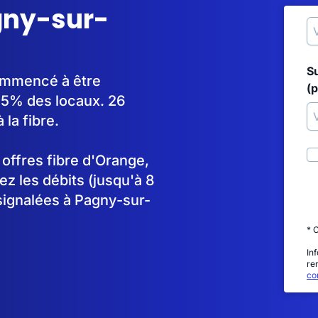
agny-sur-
S
commencé à être
(p
95% des locaux. 26
la fibre.
s offres fibre d'Orange,
 les débits (jusqu'à 8
signalées à Pagny-sur-
* 
In
re
con