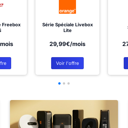
e Freebox
Série Spéciale Livebox
S
Lite
mois
29,99€/mois
2
ffre
Voir l'offre