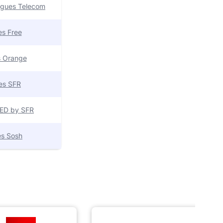
uygues Telecom
res Free
es Orange
res SFR
 RED by SFR
res Sosh