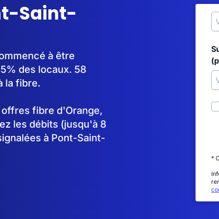
nt-Saint-
S
 commencé à être
(p
95% des locaux. 58
la fibre.
s offres fibre d'Orange,
 les débits (jusqu'à 8
signalées à Pont-Saint-
* 
In
re
con