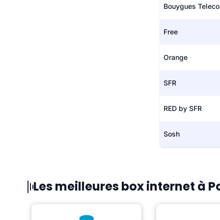
Bouygues Telec
Free
Orange
SFR
RED by SFR
Sosh
Les meilleures box internet à 