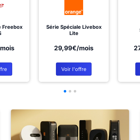
e Freebox
Série Spéciale Livebox
S
Lite
mois
29,99€/mois
2
ffre
Voir l'offre