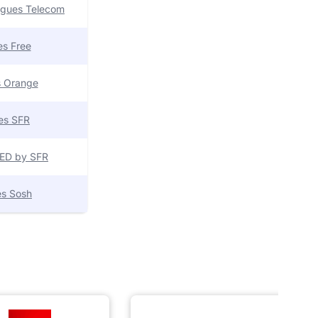
uygues Telecom
res Free
es Orange
res SFR
 RED by SFR
res Sosh