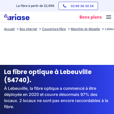
La fibre à partir de 22,99€
02 99 36 30 54
Bons plans
Accueil
Box internet
Couverture fibre
Meurthe-et-Moselle
Lebeuv
Box internet
Forfaits mobile
Téléphones
Streaming
La fibre optique à Lebeuville
(54740).
À Lebeuville, la fibre optique a commencé à être
déployée en 2020 et couvre désormais 97% des
locaux. 2 locaux ne sont pas encore raccordables à la
fibre.