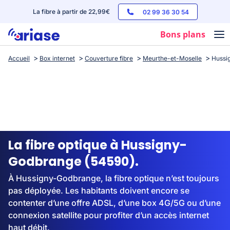
La fibre à partir de 22,99€
02 99 36 30 54
Bons plans
Accueil
Box internet
Couverture fibre
Meurthe-et-Moselle
Hussi
Box internet
Forfaits mobile
Téléphones
Streaming
La fibre optique à Hussigny-
Godbrange (54590).
À Hussigny-Godbrange, la fibre optique n’est toujours
pas déployée. Les habitants doivent encore se
contenter d’une offre ADSL, d’une box 4G/5G ou d’une
connexion satellite pour profiter d’un accès internet
haut débit.