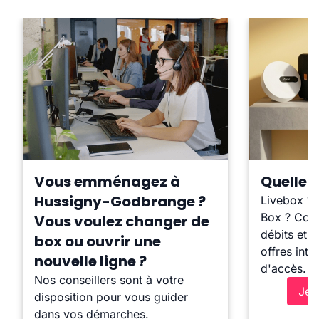
Vous emménagez à
Quelle b
Hussigny-Godbrange ?
Livebox ?
Box ? Comp
Vous voulez changer de
débits et l
box ou ouvrir une
offres inte
nouvelle ligne ?
d'accès.
Nos conseillers sont à votre
Je 
disposition pour vous guider
dans vos démarches.