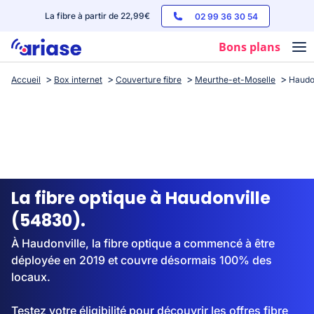
La fibre à partir de 22,99€
02 99 36 30 54
Bons plans
Accueil
Box internet
Couverture fibre
Meurthe-et-Moselle
Haudo
Box internet
Forfaits mobile
Téléphones
Streaming
La fibre optique à Haudonville
(54830).
À Haudonville, la fibre optique a commencé à être
déployée en 2019 et couvre désormais 100% des
locaux.
Testez votre éligibilité pour découvrir les offres fibre