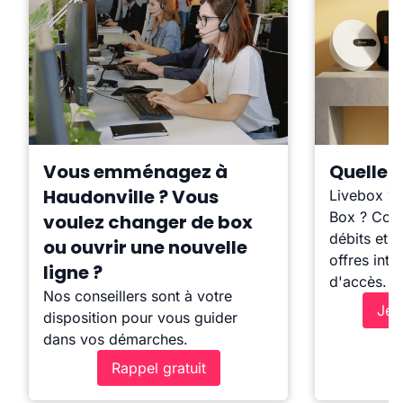
Vous emménagez à
Quelle b
Haudonville ? Vous
Livebox ?
Box ? Comp
voulez changer de box
débits et l
ou ouvrir une nouvelle
offres inte
ligne ?
d'accès.
Nos conseillers sont à votre
Je 
disposition pour vous guider
dans vos démarches.
Rappel gratuit