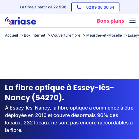
La fibre à partir de 22,99€
02 99 36 30 54
Bons plans
Accueil
Box internet
Couverture fibre
Meurthe-et-Moselle
Essey
Box internet
Forfaits mobile
Téléphones
Streaming
La fibre optique à Essey-lès-
Nancy (54270).
À Essey-lès-Nancy, la fibre optique a commencé à être
déployée en 2016 et couvre désormais 96% des
locaux. 232 locaux ne sont pas encore raccordables à
la fibre.