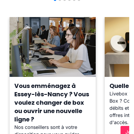
Vous emménagez à
Quelle b
Essey-lès-Nancy ? Vous
Livebox ?
Box ? Comp
voulez changer de box
débits et l
ou ouvrir une nouvelle
offres inte
ligne ?
d'accès.
Nos conseillers sont à votre
Je 