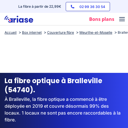
La fibre à partir de 22,99€
02 99 36 30 54
Bons plans
Accueil
Box internet
Couverture fibre
Meurthe-et-Moselle
Brallev
Box internet
Forfaits mobile
Téléphones
Streaming
La fibre optique à Bralleville
(54740).
À Bralleville, la fibre optique a commencé à être
déployée en 2019 et couvre désormais 99% des
locaux. 1 locaux ne sont pas encore raccordables à la
fibre.