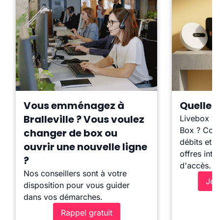
Vous emménagez à
Quelle b
Bralleville ? Vous voulez
Livebox ?
Box ? Comp
changer de box ou
débits et l
ouvrir une nouvelle ligne
offres inte
?
d'accès.
Nos conseillers sont à votre
Je 
disposition pour vous guider
dans vos démarches.
Rappel gratuit