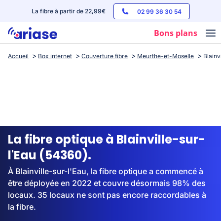
La fibre à partir de 22,99€
02 99 36 30 54
Bons plans
Accueil
Box internet
Couverture fibre
Meurthe-et-Moselle
Blainv
Box internet
Forfaits mobile
Téléphones
Streaming
La fibre optique à Blainville-sur-
l'Eau (54360).
À Blainville-sur-l'Eau, la fibre optique a commencé à
être déployée en 2022 et couvre désormais 98% des
locaux. 35 locaux ne sont pas encore raccordables à
la fibre.