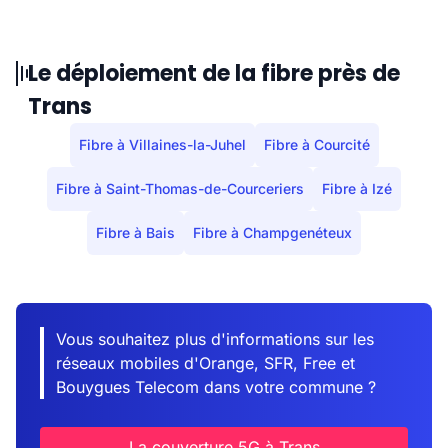
Le déploiement de la fibre près de
Trans
Fibre à Villaines-la-Juhel
Fibre à Courcité
Fibre à Saint-Thomas-de-Courceriers
Fibre à Izé
Fibre à Bais
Fibre à Champgenéteux
Vous souhaitez plus d'informations sur les
réseaux mobiles d'Orange, SFR, Free et
Bouygues Telecom dans votre commune ?
La couverture 5G à Trans