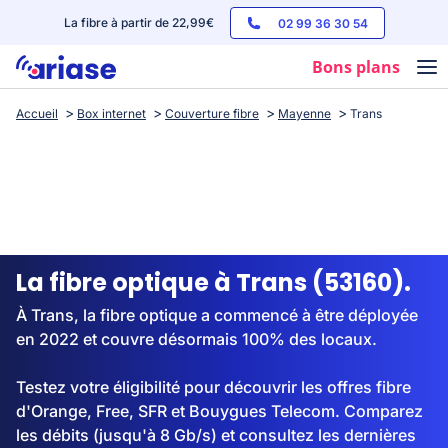
La fibre à partir de 22,99€
02 99 36 30 54
Bons plans
Accueil
Box internet
Couverture fibre
Mayenne
Trans
Box internet
Forfaits mobile
Téléphones
Streaming
La fibre optique à Trans (53160).
À Trans, la fibre optique a commencé à être déployée
en 2022 et couvre désormais 100% des locaux.
Testez votre éligibilité pour découvrir les offres fibre
d'Orange, Free, SFR et Bouygues Telecom. Comparez
les débits (jusqu'à 8 Gb/s) et consultez les dernières