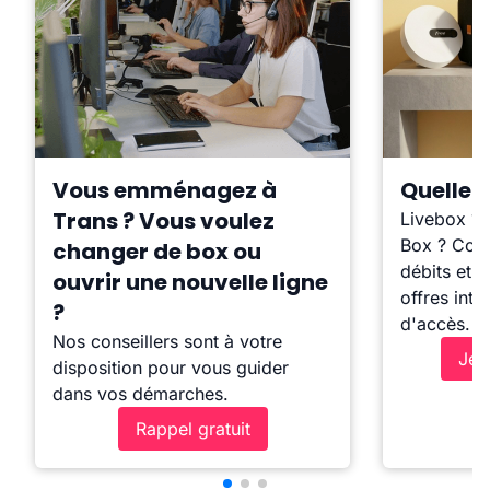
Vous emménagez à
Quelle b
Trans ? Vous voulez
Livebox ?
Box ? Comp
changer de box ou
débits et l
ouvrir une nouvelle ligne
offres inte
?
d'accès.
Nos conseillers sont à votre
Je 
disposition pour vous guider
dans vos démarches.
Rappel gratuit