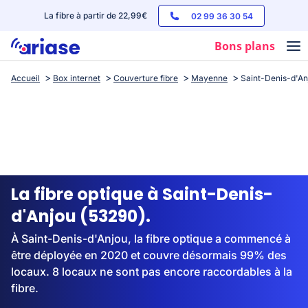
La fibre à partir de 22,99€
02 99 36 30 54
Bons plans
Accueil
Box internet
Couverture fibre
Mayenne
Saint-Denis-d'An
Box internet
Forfaits mobile
Téléphones
Streaming
La fibre optique à Saint-Denis-
d'Anjou (53290).
À Saint-Denis-d'Anjou, la fibre optique a commencé à
être déployée en 2020 et couvre désormais 99% des
locaux. 8 locaux ne sont pas encore raccordables à la
fibre.