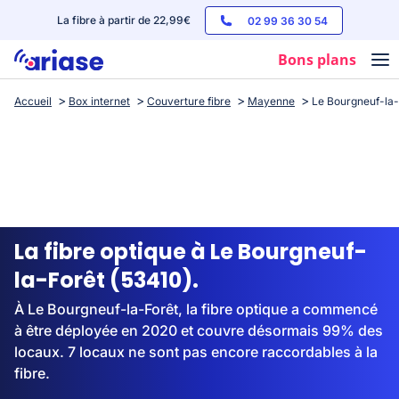
La fibre à partir de 22,99€
02 99 36 30 54
Bons plans
Accueil
Box internet
Couverture fibre
Mayenne
Le Bourgneuf-la-
Box internet
Forfaits mobile
Téléphones
Streaming
La fibre optique à Le Bourgneuf-
la-Forêt (53410).
À Le Bourgneuf-la-Forêt, la fibre optique a commencé
à être déployée en 2020 et couvre désormais 99% des
locaux. 7 locaux ne sont pas encore raccordables à la
fibre.