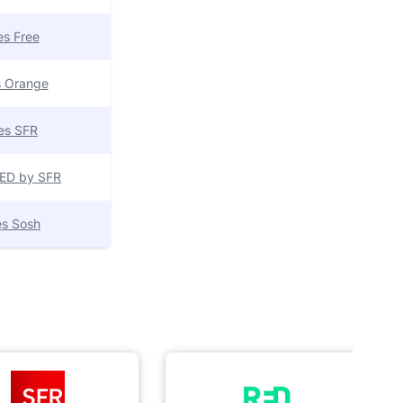
res Free
es Orange
res SFR
 RED by SFR
res Sosh