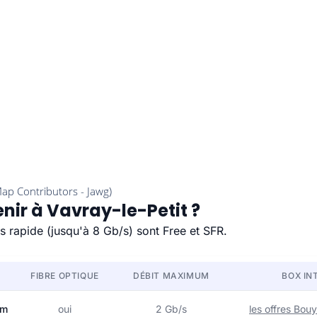
enir à Vavray-le-Petit ?
us rapide (jusqu'à 8 Gb/s) sont Free et SFR.
FIBRE OPTIQUE
DÉBIT MAXIMUM
BOX IN
om
oui
2 Gb/s
les offres Bo