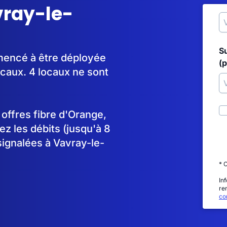
vray-le-
S
mmencé à être déployée
(p
caux. 4 locaux ne sont
s offres fibre d'Orange,
 les débits (jusqu'à 8
signalées à Vavray-le-
* 
In
re
con