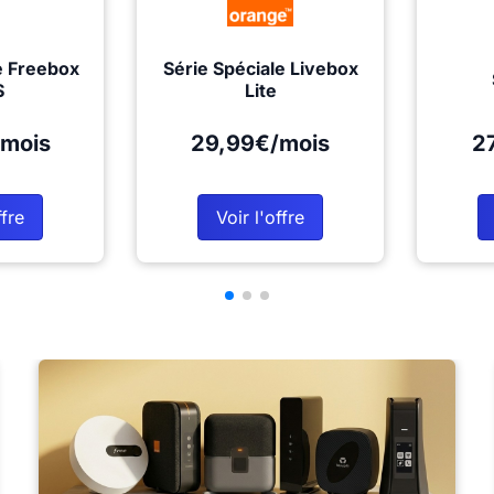
e Freebox
Série Spéciale Livebox
S
Lite
mois
29,99€/mois
2
ffre
Voir l'offre