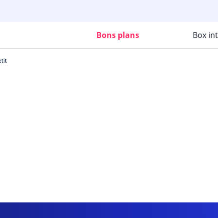
Bons plans
Box in
tit