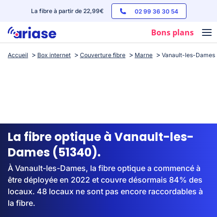
La fibre à partir de 22,99€
02 99 36 30 54
Bons plans
Accueil
Box internet
Couverture fibre
Marne
Vanault-les-Dames
Box internet
Forfaits mobile
Téléphones
Streaming
La fibre optique à Vanault-les-
Dames (51340).
À Vanault-les-Dames, la fibre optique a commencé à
être déployée en 2022 et couvre désormais 84% des
locaux. 48 locaux ne sont pas encore raccordables à
la fibre.