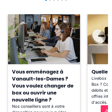
Vous emménagez à
Quelle b
Vanault-les-Dames ?
Livebox ?
Box ? Comp
Vous voulez changer de
débits et l
box ou ouvrir une
offres inte
nouvelle ligne ?
d'accès.
Nos conseillers sont à votre
Je 