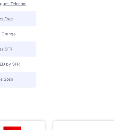
uygues Telecom
res Free
es Orange
res SFR
 RED by SFR
res Sosh