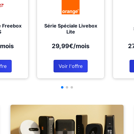
e Freebox
Série Spéciale Livebox
S
Lite
mois
29,99€/mois
2
ffre
Voir l'offre