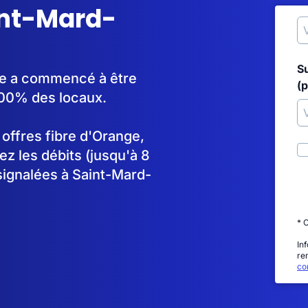
aint-Mard-
S
que a commencé à être
(p
100% des locaux.
s offres fibre d'Orange,
 les débits (jusqu'à 8
signalées à Saint-Mard-
* 
In
re
con