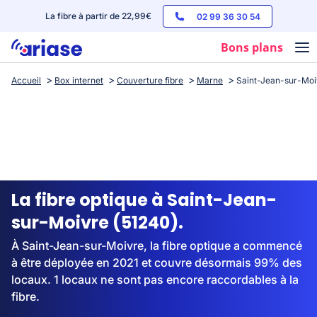
La fibre à partir de 22,99€
02 99 36 30 54
Bons plans
Accueil
Box internet
Couverture fibre
Marne
Saint-Jean-sur-Moi
Box internet
Forfaits mobile
Téléphones
Streaming
La fibre optique à Saint-Jean-
sur-Moivre (51240).
À Saint-Jean-sur-Moivre, la fibre optique a commencé
à être déployée en 2021 et couvre désormais 99% des
locaux. 1 locaux ne sont pas encore raccordables à la
fibre.