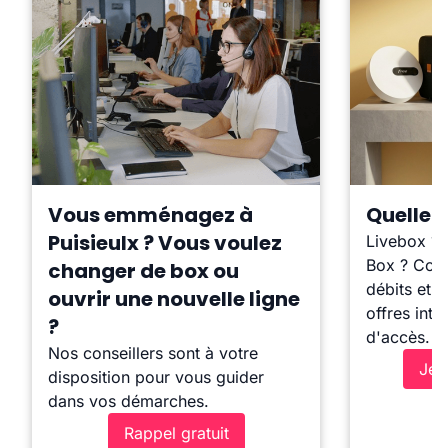
Vous emménagez à
Quelle b
Puisieulx ? Vous voulez
Livebox ?
Box ? Comp
changer de box ou
débits et l
ouvrir une nouvelle ligne
offres inte
?
d'accès.
Nos conseillers sont à votre
Je 
disposition pour vous guider
dans vos démarches.
Rappel gratuit