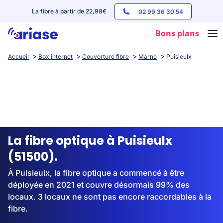
La fibre à partir de 22,99€
02 99 36 30 54
Bons plans
Accueil
Box internet
Couverture fibre
Marne
Puisieulx
Box internet
Forfaits mobile
Téléphones
Streaming
La fibre optique à Puisieulx
(51500).
À Puisieulx, la fibre optique a commencé à être
déployée en 2021 et couvre désormais 99% des
locaux. 3 locaux ne sont pas encore raccordables à la
fibre.