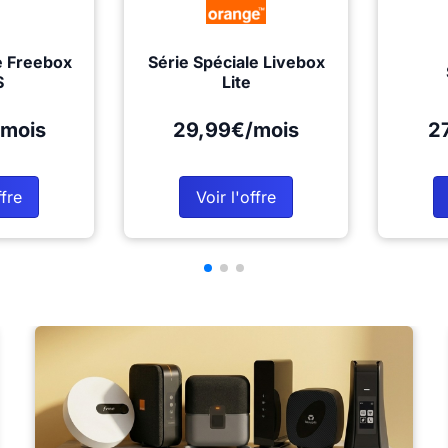
e Freebox
Série Spéciale Livebox
S
Lite
mois
29,99€/mois
2
ffre
Voir l'offre