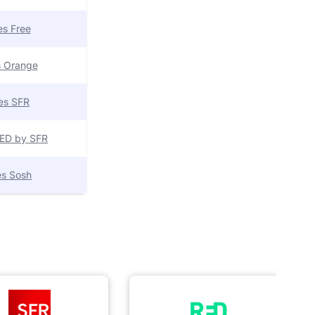
res Free
es Orange
res SFR
 RED by SFR
res Sosh