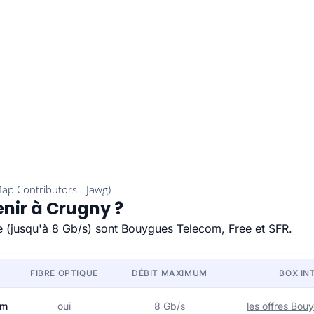
enir à Crugny ?
de (jusqu'à 8 Gb/s) sont Bouygues Telecom, Free et SFR.
FIBRE OPTIQUE
DÉBIT MAXIMUM
BOX IN
om
oui
8 Gb/s
les offres Bo