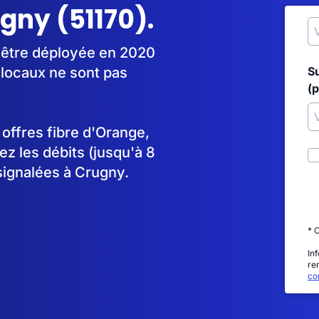
ugny (51170).
 être déployée en 2020
locaux ne sont pas
S
(p
s offres fibre d'Orange,
 les débits (jusqu'à 8
signalées à Crugny.
* 
In
re
con